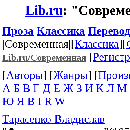
Lib.ru
: "Соврем
Проза
Классика
Перево
|Современная|[
Классика
][
[
Регист
Lib.ru/Современная
[
Авторы
] [
Жанры
] [
Произ
А
Б
В
Г
Д
Е
Ж
З
И
К
Л
М
Ю
Я
B
I
R
W
Тарасенко Владислав