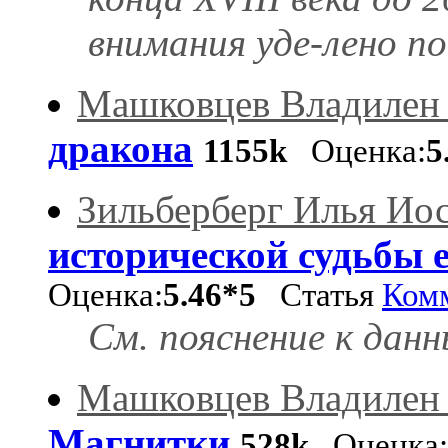
внимания уде-лено пок
Машковцев Владилен
дракона
1155k
Оценка:
5
Зильберберг Илья Ио
исторической судьбы 
Оценка:
5.46*5
Статья
Ком
См. пояснение к да
Машковцев Владилен
Магнитки
528k
Оценка: