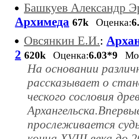
Башкуев Александр Э
Архимеда
67k
Оценка:
6
Овсянкин Е.И.
:
Архан
2
620k
Оценка:
6.03*9
Мон
На основании различ
рассказывает о стан
ческого сословия дре
Архангельска.Впервые
прослеживается судь
конца XVIII века до 