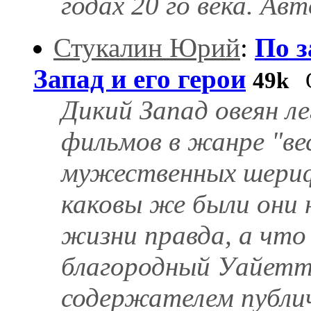
годах 20 го века. Авт
Стукалин Юрий
:
По з
Запад и его герои
49k
О
Дикий Запад овеян л
фильмов в жанре "ве
мужественных шериф
каковы же были они 
жизни правда, а что
благородный Уайетт
содержателем публичн