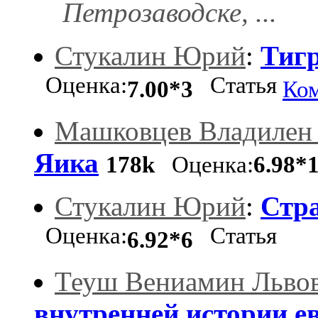
Петрозаводске, ...
Стукалин Юрий
:
Тигр
Оценка:
Статья
7.00*3
Ко
Машковцев Владилен
Яика
178k
Оценка:
6.98*
Стукалин Юрий
:
Стр
Оценка:
Статья
6.92*6
Теуш Вениамин Льво
внутренней истории е