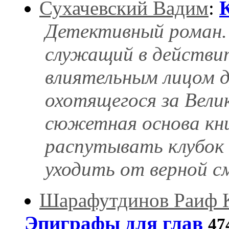
Сухачевский Вадим
:
Детективный роман.
служащий в действи
влиятельным лицом д
охотящегося за Велик
сюжетная основа кни
распутывать клубок 
уходить от верной сме
Шарафутдинов Раиф 
Эпиграфы для глав
47