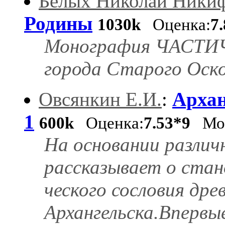
Белых Николай Ники
Родины
1030k
Оценка:
7
Монография ЧАСТИ
города Старого Оско
Овсянкин Е.И.
:
Архан
1
600k
Оценка:
7.53*9
Мон
На основании различ
рассказывает о стан
ческого сословия дре
Архангельска.Впервые