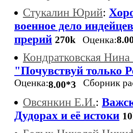
Стукалин Юрий
:
Хоро
военное дело индейце
прерий
270k
Оценка:
8.0
Кондратковская Нина
"Почувствуй только Ро
Оценка:
Сборник рас
8.00*3
Овсянкин Е.И.
:
Важск
Дудорах и её истоки
1