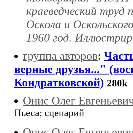
краеведческий труд 
Оскола и Оскольского
1960 год. Иллюстрир
группа авторов
:
Часть
верные друзья..." (вос
Кондратковской)
280k
Онис Олег Евгеньеви
Пьеса; сценарий
Онис Олег Евгеньеви