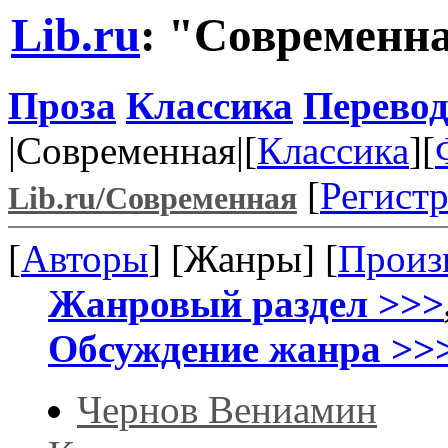
Lib.ru
: "Современна
Проза
Классика
Перево
|Современная|[
Классика
][
[
Регист
Lib.ru/Современная
[
Авторы
] [Жанры] [
Произ
Жанровый раздел >>>
Обсуждение жанра >>
Чернов Вениамин