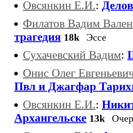
Овсянкин Е.И.
:
Делов
Филатов Вадим Вале
трагедия
18k
Эссе
Сухачевский Вадим
:
Онис Олег Евгеньеви
Пвл и Джагфар Тарих
Овсянкин Е.И.
:
Ники
Архангельске
13k
Очер