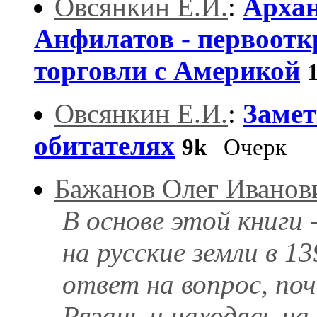
Овсянкин Е.И.
:
Архан
Анфилатов - первоотк
торговли с Америкой
Овсянкин Е.И.
:
Замет
обитателях
9k
Очерк
Бажанов Олег Иванов
В основе этой книги 
на русские земли в 1
ответ на вопрос, поч
Рязань и находясь н