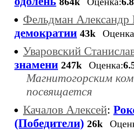
одолень
864k
Оценка:
6.
Фельдман Александр 
демократии
43k
Оценка
Уваровский Станисла
знамени
247k
Оценка:
6.
Магнитогорским комс
посвящается
Качалов Алексей
:
Рок
(Победители)
26k
Оценк