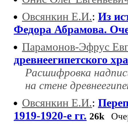
Овсянкин Е.И.
:
Из ис
Федора Абрамова. Оч
Парамонов-Эфрус Евг
древнеегипетского хр
Расшифровка надпис
на стене древнеегипе
Овсянкин Е.И.
:
Переп
1919-1920-е гг.
26k
Оче