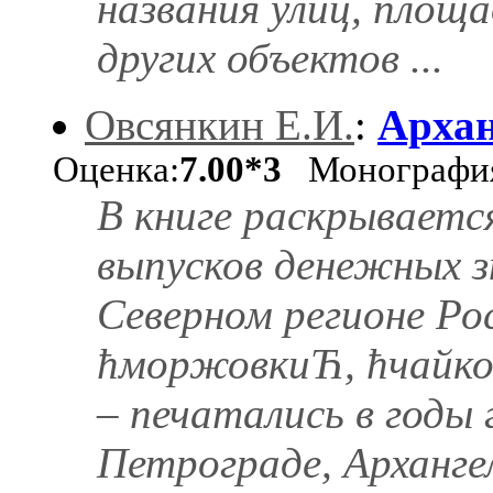
названия улиц, площ
других объектов ...
Овсянкин Е.И.
:
Архан
Оценка:
7.00*3
Монографи
В книге раскрываетс
выпусков денежных з
Северном регионе Рос
ћморжовкиЋ, ћчайков
– печатались в годы
Петрограде, Арханге