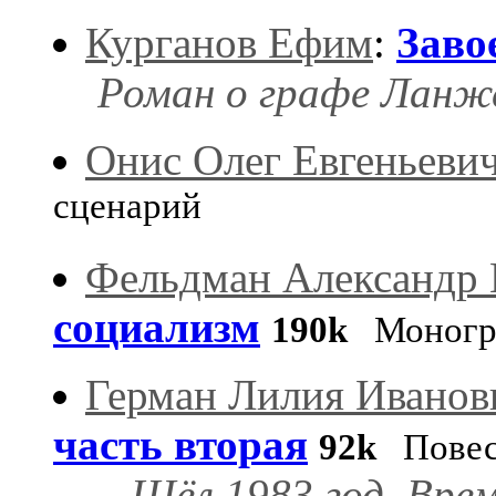
Курганов Ефим
:
Заво
Роман о графе Ланж
Онис Олег Евгеньеви
сценарий
Фельдман Александр 
социализм
190k
Моногр
Герман Лилия Иванов
часть вторая
92k
Повес
...Шёл 1983 год. Вре