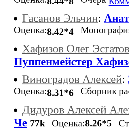
Оценка:
Очерк
8.44*8
Комм
Гасанов Эльчин
:
Анат
Оценка:
Монографи
8.42*4
Хафизов Олег Эсгато
Пуппенмейстер Хафиз
Виноградов Алексей
:
Оценка:
Сборник рас
8.31*6
Дидуров Алексей Але
Че
77k
Оценка:
8.26*5
Ст