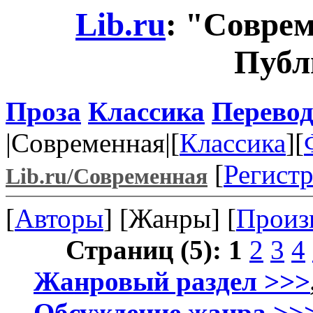
Lib.ru
: "Совре
Публ
Проза
Классика
Перево
|Современная|[
Классика
][
[
Регист
Lib.ru/Современная
[
Авторы
] [Жанры] [
Произ
Страниц (5):
1
2
3
4
Жанровый раздел >>>
Обсуждение жанра >>