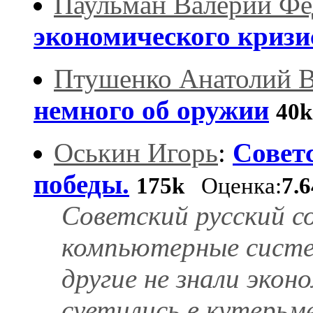
Паульман Валерий Ф
экономического кризи
Птушенко Анатолий 
немного об оружии
40
Оськин Игорь
:
Советс
победы.
175k
Оценка:
7.
Советский русский с
компьютерные систем
другие не знали экон
суетились в кутерьм