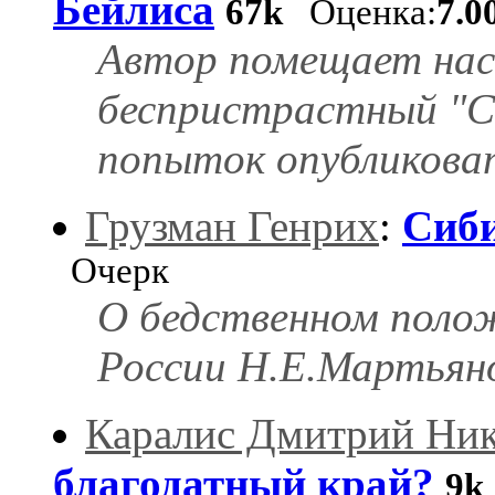
Бейлиса
67k
Оценка:
7.0
Автор помещает на
беспристрастный "С
попыток опубликоват
Грузман Генрих
:
Сиби
Очерк
О бедственном полож
России Н.Е.Мартьян
Каралис Дмитрий Ник
благодатный край?
9k