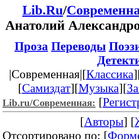
Lib.Ru
/
Современна
Анатолий Александр
Проза
Переводы
Поэз
Детект
|Современная|[
Классика
]
[
Самиздат
][
Музыка
][
За
[
Регист
Lib.ru/Современная:
[
Авторы
] [
Отсортировано по: [
Форм