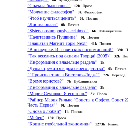
"Сначала было слова"
12k
Проза
"Молчание философов"
3k
Философия
"Чтоб научиться ценить"
0k
Поэзия
"Листва опала"
0k
Поэзия
"Sisters postumpously acclaimed"
6k
Публицистика
"Начитавшись Пушкина"
0k
Поэзия
"Глашатаи Магнит-горы Next"
41k
Поэзия
"В психушке. Из советских воспоминаний"
39k
Пр
"Так веселись под окнами Творца! (2005)"
32k
Поэ
"Информация о владельце раздела"
1k
"Душа стремится в дом своего детства"
0k
Поэзия
""Происшествие в Вистерия-Лодж""
72k
Перевод
"Время юристов?"
7k
Публицистика
"Информация о владельце раздела"
3k
"Морис Семашко. Я его знал."
5k
Проза
"Райнер Мария Рильке "Сонеты к Орфею. Сонет 2
Часть Первая""
0k
Поэзия
"Снова о любви"
1k
Поэзия
"Мейер"
19k
Проза
"Кризис глобальной экономики"
1273k
Бизнес