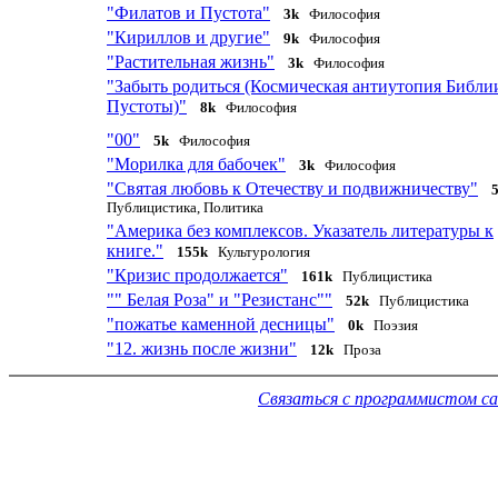
"Филатов и Пустота"
3k
Философия
"Кириллов и другие"
9k
Философия
"Растительная жизнь"
3k
Философия
"Забыть родиться (Космическая антиутопия Библи
Пустоты)"
8k
Философия
"00"
5k
Философия
"Морилка для бабочек"
3k
Философия
"Святая любовь к Отечеству и подвижничеству"
Публицистика, Политика
"Америка без комплексов. Указатель литературы к
книге."
155k
Культурология
"Кризис продолжается"
161k
Публицистика
"" Белая Роза" и "Резистанс""
52k
Публицистика
"пожатье каменной десницы"
0k
Поэзия
"12. жизнь после жизни"
12k
Проза
Связаться с программистом с