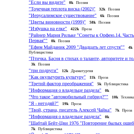
"Если вы видите"
0k
Поэзия
"Точечная теплота виска (2002)"
32k
Поэзия
"Иерусалимское существование"
6k
Поэзия
"Цветы виновности (1999)"
58k
Поэзия
"Избушка на елке"
422k
Проза
"Райнер Мария Рильке "Сонеты к Орфею.14. Часть
Первая""
0k
Поэзия
"Ефим Майданик 2009 "Двадцать лет спустя""
4k
Публицистика
"Птичка. Басня в стихах о таланте, авторитете и т
3k
Поэзия
"три подруги"
12k
Драматургия
"Как окультурить культуру"
11k
Проза
"Третий фактор преображения"
5k
Публицистика
"Информация о владельце раздела"
0k
"Что такое "автомобильный гибрид?""
10k
Техник
"Я - негодяй?"
19k
Проза
"Твой, страна, писатель Алексей Чайка"
7k
Проза
"Информация о владельце раздела"
0k
"Шабтай Бейт-Цви 1976 "Повторение былых ошиб
7k
Публицистика