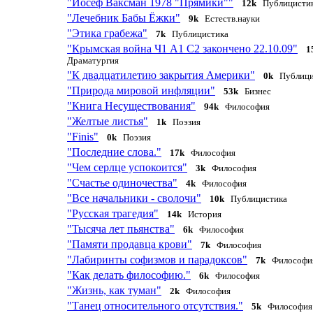
"Йосеф Ваксман 1978 "Прямики""
12k
Публицисти
"Лечебник Бабы Ёжки"
9k
Естеств.науки
"Этика грабежа"
7k
Публицистика
"Крымская война Ч1 А1 С2 закончено 22.10.09"
1
Драматургия
"К двадцатилетию закрытия Америки"
0k
Публици
"Природа мировой инфляции"
53k
Бизнес
"Книга Несуществования"
94k
Философия
"Желтые листья"
1k
Поэзия
"Finis"
0k
Поэзия
"Последние слова."
17k
Философия
"Чем серлце успокоится"
3k
Философия
"Счастье одиночества"
4k
Философия
"Все начальники - сволочи"
10k
Публицистика
"Русская трагедия"
14k
История
"Тысяча лет пьянства"
6k
Философия
"Памяти продавца крови"
7k
Философия
"Лабиринты софизмов и парадоксов"
7k
Философи
"Как делать философию."
6k
Философия
"Жизнь, как туман"
2k
Философия
"Танец относительного отсутствия."
5k
Философия