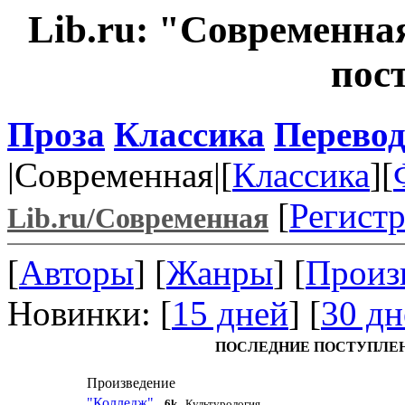
Lib.ru: "Современна
пос
Проза
Классика
Перево
|Современная|[
Классика
][
[
Регист
Lib.ru/Современная
[
Авторы
] [
Жанры
] [
Произ
Новинки: [
15 дней
] [
30 дн
ПОСЛЕДНИЕ ПОСТУПЛЕНИЯ
Произведение
"Колледж"
6k
Культурология