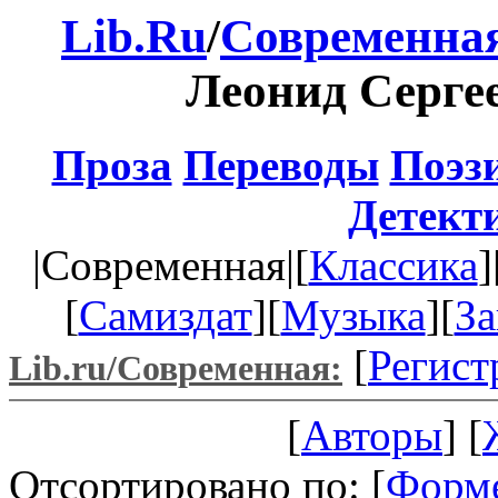
Lib.Ru
/
Современная
Леонид Серге
Проза
Переводы
Поэз
Детект
|Современная|[
Классика
]
[
Самиздат
][
Музыка
][
За
[
Регист
Lib.ru/Современная:
[
Авторы
] [
Отсортировано по: [
Форм