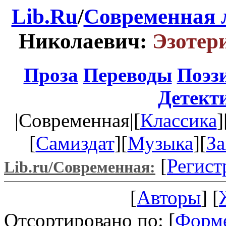
Lib.Ru
/
Современная 
Николаевич:
Эзотер
Проза
Переводы
Поэз
Детект
|Современная|[
Классика
]
[
Самиздат
][
Музыка
][
За
[
Регист
Lib.ru/Современная:
[
Авторы
] [
Отсортировано по: [
Форм