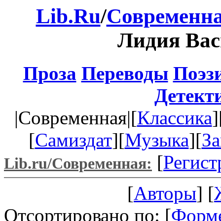
Lib.Ru
/
Современна
Лидия Вас
Проза
Переводы
Поэз
Детект
|Современная|[
Классика
]
[
Самиздат
][
Музыка
][
За
[
Регист
Lib.ru/Современная:
[
Авторы
] [
Отсортировано по: [
Форм