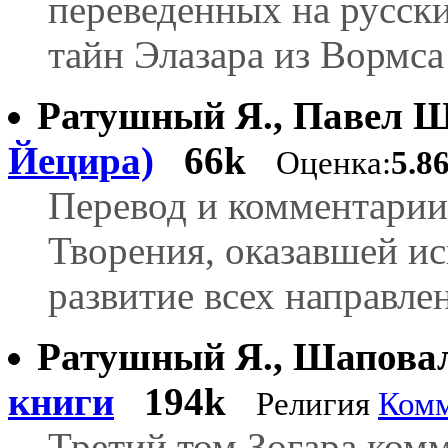
переведенных на русск
тайн Элазара из Вормса
Ратушный Я., Павел 
Йецира)
66k
Оценка:
5.8
Перевод и комментари
Творения, оказавшей и
развитие всех направле
Ратушный Я., Шапова
книги
194k
Религия
Комм
Третий том Зогара ком