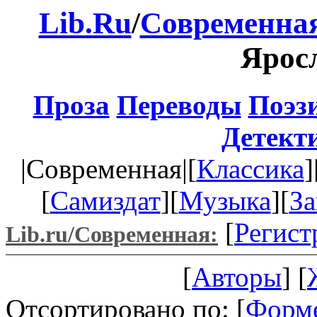
Lib.Ru
/
Современная
Ярос
Проза
Переводы
Поэз
Детект
|Современная|[
Классика
]
[
Самиздат
][
Музыка
][
За
[
Регист
Lib.ru/Современная:
[
Авторы
] [
Отсортировано по: [
Форм