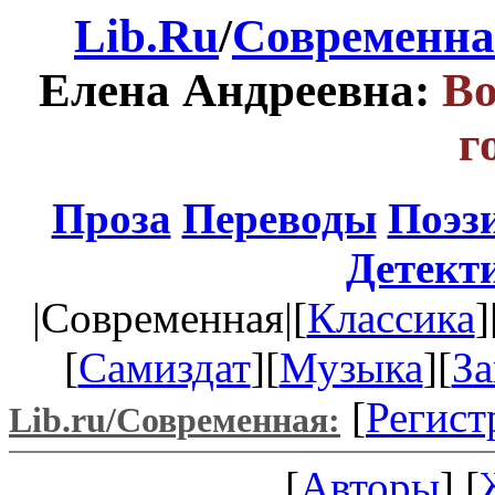
Lib.Ru
/
Современна
Елена Андреевна:
Во
г
Проза
Переводы
Поэз
Детект
|Современная|[
Классика
]
[
Самиздат
][
Музыка
][
За
[
Регист
Lib.ru/Современная:
[
Авторы
] [